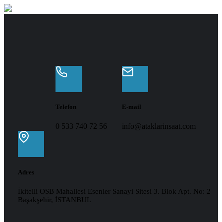
Telefon
E-mail
0 533 740 72 56
info@ataklarinsaat.com
Adres
İkitelli OSB Mahallesi Esenler Sanayi Sitesi 3. Blok Apt. No: 2
Başakşehir, İSTANBUL