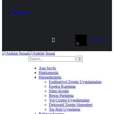
İletişim
TEKLIF AL
Ana Sayfa
Hakkımızda
Hizmetlerimiz
Endüstriyel Zemin Uygulamaları
Epoksi Kaplama
Silim Kesim
Beton Parlatma
Yol Çizgisi Uygulamaları
Dekoratif Zemin Sistemleri
Taş Halı Uygulama
Referanslarımız